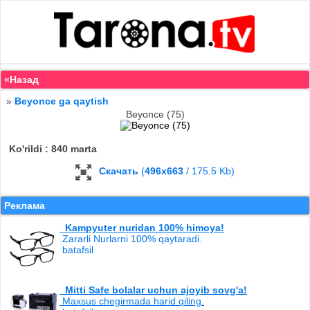
«Назад
»
Beyonce ga qaytish
Beyonce (75)
Ko'rildi : 840 marta
Скачать
(
496x663
/ 175.5 Kb)
Реклама
Kampyuter nuridan 100% himoya!
Zararli Nurlarni 100% qaytaradi.
batafsil
Mitti Safe bolalar uchun ajoyib sovg'a!
Maxsus chegirmada harid qiling.