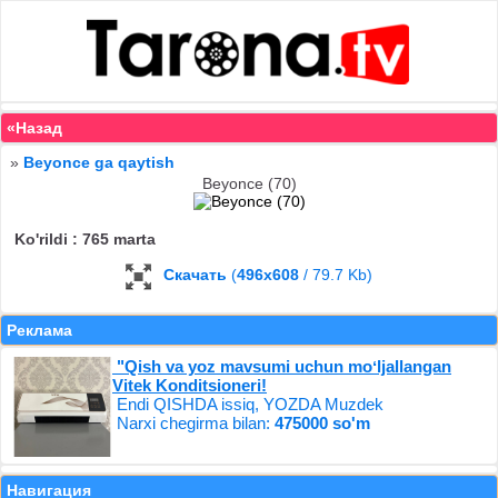
«Назад
»
Beyonce ga qaytish
Beyonce (70)
Ko'rildi : 765 marta
Скачать
(
496x608
/ 79.7 Kb)
Реклама
"Qish va yoz mavsumi uchun moʻljallangan
Vitek Konditsioneri!
Endi QISHDA issiq, YOZDA Muzdek
Narxi chegirma bilan:
475000 so'm
Навигация