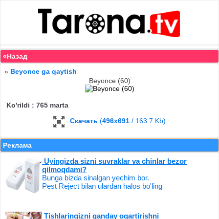
«Назад
»
Beyonce ga qaytish
Beyonce (60)
Ko'rildi : 765 marta
Скачать
(
496x691
/ 163.7 Kb)
Реклама
Uyingizda sizni suvraklar va chinlar bezor
qilmoqdami?
Bunga bizda sinalgan yechim bor.
Pest Reject bilan ulardan halos bo'ling
Tishlaringizni qanday oqartirishni