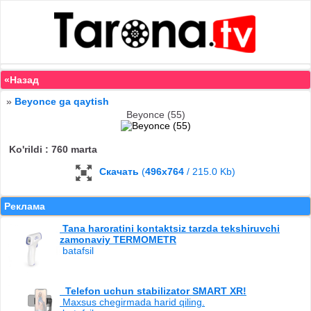
«Назад
»
Beyonce ga qaytish
Beyonce (55)
Ko'rildi : 760 marta
Скачать
(
496x764
/ 215.0 Kb)
Реклама
Tana haroratini kontaktsiz tarzda tekshiruvchi
zamonaviy TERMOMETR
batafsil
Telefon uchun stabilizator SMART XR!
Maxsus chegirmada harid qiling.