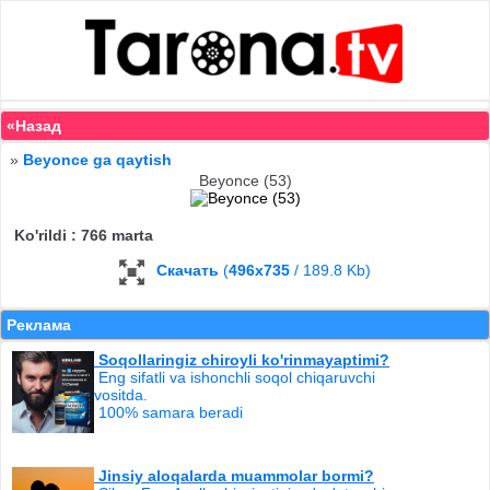
«Назад
»
Beyonce ga qaytish
Beyonce (53)
Ko'rildi : 766 marta
Скачать
(
496x735
/ 189.8 Kb)
Реклама
Soqollaringiz chiroyli ko'rinmayaptimi?
Eng sifatli va ishonchli soqol chiqaruvchi
vositda.
100% samara beradi
Jinsiy aloqalarda muammolar bormi?