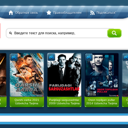
Обратная связь
Правообладателям
Подписаться!
Введите текст для поиска, например,
3
Qarshi zarba 2021
Parijdagi sarguzashtlar
Oson topilgan pullar
O
a
Uzbekcha Tarjima
2009 Uzbekcha Tarjima
2014 Uzbekcha Tarjima