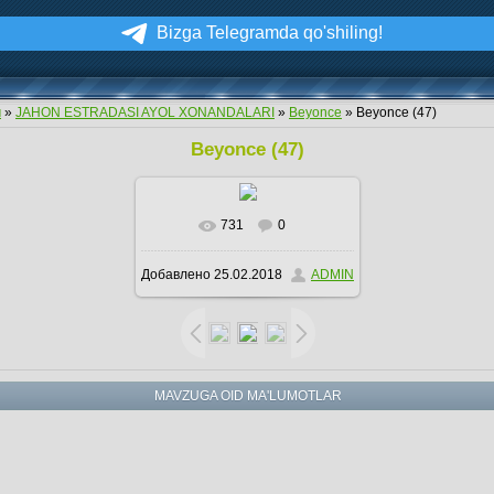
Bizga Telegramda qo'shiling!
м
»
JAHON ESTRADASI AYOL XONANDALARI
»
Beyonce
» Beyonce (47)
Beyonce (47)
731
0
В реальном размере
Добавлено
25.02.2018
ADMIN
496x803
/ 269.5Kb
MAVZUGA OID MA'LUMOTLAR