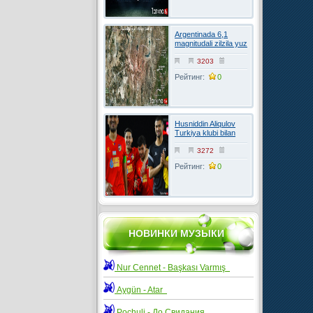
Argentinada 6,1
magnitudali zilzila yuz
berdi
3203
Рейтинг:
0
Husniddin Aliqulov
Turkiya klubi bilan
kelishuvga erishdi
3272
Рейтинг:
0
НОВИНКИ МУЗЫКИ
Nur Cennet - Başkası Varmış
Aygün - Atar
Pochuli - До Свидания