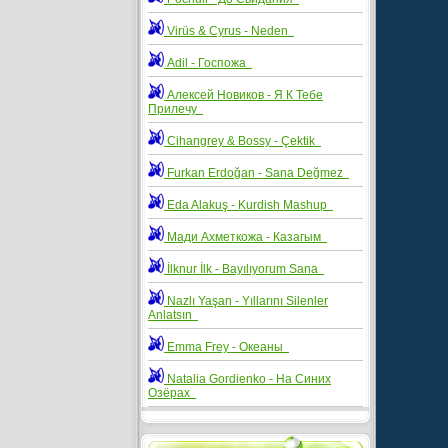
Virüs & Cyrus - Neden
Adil - Госпожа
Алексей Новиков - Я К Тебе
Прилечу
Cihangrey & Bossy - Çektik
Furkan Erdoğan - Sana Değmez
Eda Alakuş - Kurdish Mashup
Мади Ахметкожа - Казагым
İlknur İlk - Bayılıyorum Sana
Nazlı Yaşan - Yıllarını Silenler
Anlatsın
Emma Frey - Океаны
Natalia Gordienko - На Синих
Озёрах