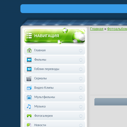
Главная
»
Фотоальбо
НАВИГАЦИЯ
Главная
Фильмы
Гоблин переводы
Сериалы
Видео Клипы
Мультфильмы
Музыка
Фотогалерея
Новости