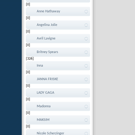
[0]
Anne Hathaway
[0]
Angelina Jolie
[0]
Avril Lavigne
[0]
Britney Spears
[326]
Inna
[0]
JANNA FRISKE
[0]
LADY GAGA
[0]
Madonna
[0]
MAKSIM
[0]
Nicole Scherzinger