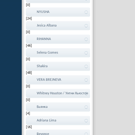
[0]
NYUSHA
[24]
Jesica Albana
[0]
RIHANNA
[46]
Selena Gomes
[0]
Shakira
[48]
VERA BREJNEVA
[0]
Whitney Houston / Уитни Хьюстон
[0]
Бьянка
[4]
Adriana Lima
[16]
Beyonce