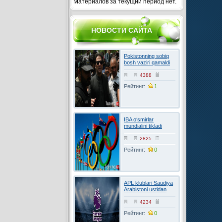
Материалов за текущий период нет.
НОВОСТИ САЙТА
Pokistonning sobiq
bosh vaziri qamaldi
4388
Рейтинг:
1
IBA o‘smirlar
mundialini tikladi
2825
Рейтинг:
0
APL klublari Saudiya
Arabistoni ustidan
FIFAga shikoyat
qilmoqchi
4234
Рейтинг:
0