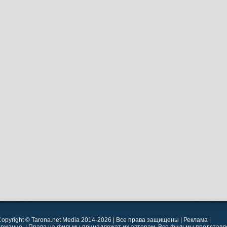
opyright © Tarona.net Media 2014-2026 | Все права защищены | Реклама |
ержание. | Права на фильмы принадлежат их авторам. Все фильмы представле