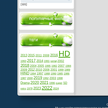
[101]
ПОПУЛЯРНЫЕ ФИЛЬМЫ
ТЕГИ
HD
2016
2013
2015
2011
2008
2017
2014
2002
1993
1991
serial
2018
2004
2005
2007
1995
1982
1984
2012
2009
2010
2006
2001
1999
1989
HIND
1997
1994
1988
1990
1985
1986
2019
2003
1987
2000
1992
1998
2021
2020
Drama
SD
1996
super
2022
2023
retro
1978
2024
C
Мы не несём ответственности за сод