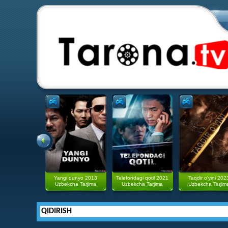
Yangi dunyo 2013
Telefondagi qotil 2021
Taqdir o'yini 202
Uzbekcha Tarjima
Uzbekcha Tarjima
Uzbekcha Tarjim