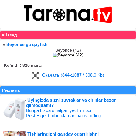
«Назад
»
Beyonce ga qaytish
Beyonce (42)
Ko'rildi : 820 marta
Скачать
(
844x1087
/ 398.0 Kb)
Реклама
Uyingizda sizni suvraklar va chinlar bezor
qilmoqdami?
Bunga bizda sinalgan yechim bor.
Pest Reject bilan ulardan halos bo'ling
Tishlaringizni qanday oqartirishni