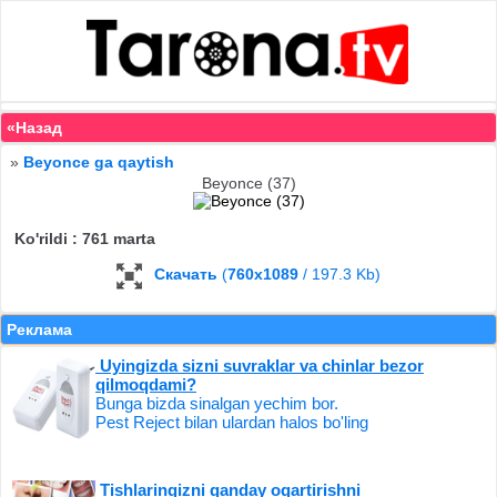
«Назад
»
Beyonce ga qaytish
Beyonce (37)
Ko'rildi : 761 marta
Скачать
(
760x1089
/ 197.3 Kb)
Реклама
Uyingizda sizni suvraklar va chinlar bezor
qilmoqdami?
Bunga bizda sinalgan yechim bor.
Pest Reject bilan ulardan halos bo'ling
Tishlaringizni qanday oqartirishni