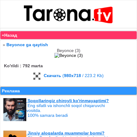
«Назад
»
Beyonce ga qaytish
Beyonce (3)
Ko'rildi : 792 marta
Скачать
(
980x718
/ 223.2 Kb)
Реклама
Soqollaringiz chiroyli ko'rinmayaptimi?
Eng sifatli va ishonchli soqol chiqaruvchi
vositda.
100% samara beradi
Jinsiy aloqalarda muammolar bormi?