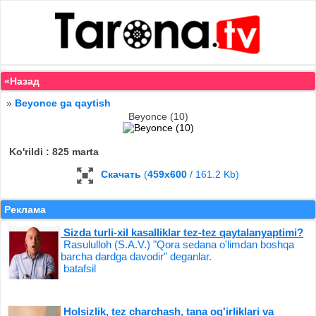
«Назад
»
Beyonce ga qaytish
Beyonce (10)
Ko'rildi : 825 marta
Скачать
(
459x600
/ 161.2 Kb)
Реклама
Sizda turli-xil kasalliklar tez-tez qaytalanyaptimi?
Rasululloh (S.A.V.) "Qora sedana o'limdan boshqa
barcha dardga davodir" deganlar.
batafsil
Holsizlik, tez charchash, tana og'irliklari va