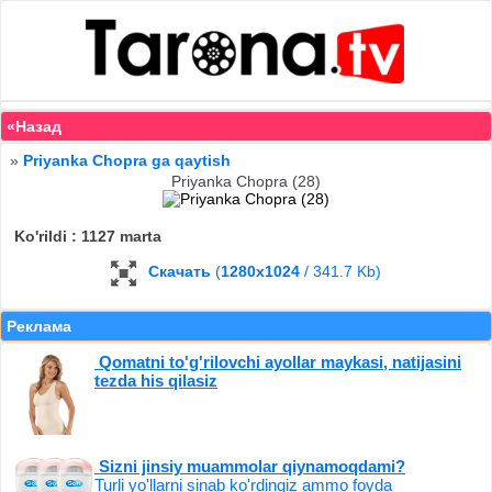
«Назад
»
Priyanka Chopra ga qaytish
Priyanka Chopra (28)
Ko'rildi : 1127 marta
Скачать
(
1280x1024
/ 341.7 Kb)
Реклама
Qomatni to'g'rilovchi ayollar maykasi, natijasini
tezda his qilasiz
Sizni jinsiy muammolar qiynamoqdami?
Turli yo'llarni sinab ko'rdingiz ammo foyda