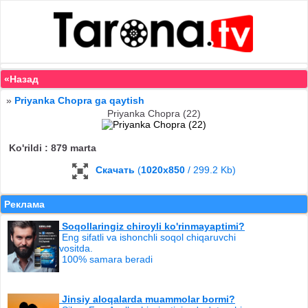
«Назад
»
Priyanka Chopra ga qaytish
Priyanka Chopra (22)
Ko'rildi : 879 marta
Скачать
(
1020x850
/ 299.2 Kb)
Реклама
Soqollaringiz chiroyli ko'rinmayaptimi?
Eng sifatli va ishonchli soqol chiqaruvchi
vositda.
100% samara beradi
Jinsiy aloqalarda muammolar bormi?