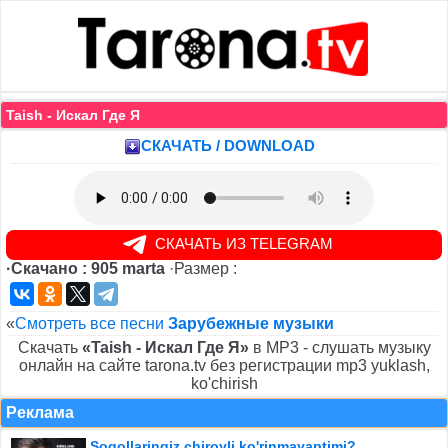
Taish - Искал Где Я
СКАЧАТЬ / DOWNLOAD
СКАЧАТЬ ИЗ TELEGRAM
·Скачано : 905 marta
·Размер :
«
Смотреть все песни
Зарубежные музыки
Скачать
«Taish - Искал Где Я»
в MP3 - слушать музыку
онлайн на сайте tarona.tv без регистрации mp3 yuklash,
ko'chirish
Реклама
Soqollaringiz chiroyli ko'rinmayaptimi?