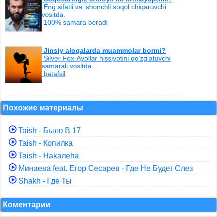
Eng sifatli va ishonchli soqol chiqaruvchi
vositda.
100% samara beradi
Jinsiy aloqalarda muammolar bormi?
Silver Fox-Ayollar hissiyotini qo'zg'atuvchi
samarali vositda.
batafsil
Похожие материалы
Taish - Было В 17
Taish - Копилка
Taish - Hakaлeha
Минаева feat. Егор Сесарев - Где Не Будет Слез
Shakh - Где Ты
Коментарии