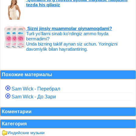
tezda his qilasiz
Sizni jinsiy muammolar qiynamoqdami?
Turli yo'llarni sinab ko'rdingiz ammo foyda
bermadimi?
Unda bizning taklif aynan siz uchun. Yoringizni
davomiylik bilan hayratlantiring.
Похожие материалы
Sam Wick - Перебрал
Sam Wick - До Зари
Коментарии
Категория
Индийские музыки