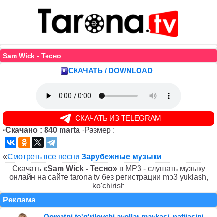
Sam Wick - Тесно
СКАЧАТЬ / DOWNLOAD
СКАЧАТЬ ИЗ TELEGRAM
·Скачано : 840 marta
·Размер :
«
Смотреть все песни
Зарубежные музыки
Скачать
«Sam Wick - Тесно»
в MP3 - слушать музыку
онлайн на сайте tarona.tv без регистрации mp3 yuklash,
ko'chirish
Реклама
Qomatni to'g'rilovchi ayollar maykasi, natijasini