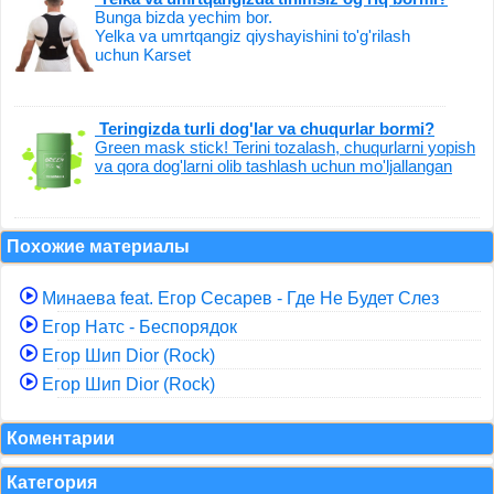
Bunga bizda yechim bor.
Yelka va umrtqangiz qiyshayishini to'g'rilash
uchun Karset
Teringizda turli dog'lar va chuqurlar bormi?
Green mask stick! Terini tozalash, chuqurlarni yopish
va qora dog'larni olib tashlash uchun mo'ljallangan
Похожие материалы
Минаева feat. Егор Сесарев - Где Не Будет Слез
Егор Натс - Беспорядок
Егор Шип Dior (Rock)
Егор Шип Dior (Rock)
Коментарии
Категория