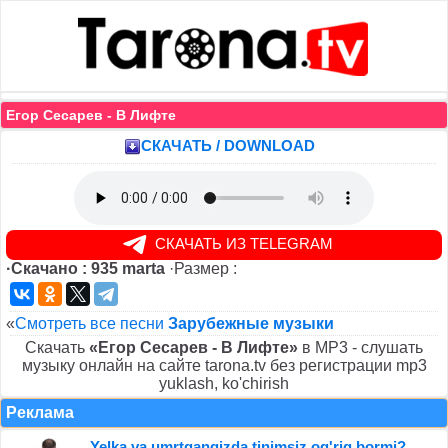
Егор Сесарев - В Лифте
СКАЧАТЬ / DOWNLOAD
СКАЧАТЬ ИЗ TELEGRAM
·Скачано : 935 marta
·Размер :
«
Смотреть все песни
Зарубежные музыки
Скачать
«Егор Сесарев - В Лифте»
в MP3 - слушать
музыку онлайн на сайте tarona.tv без регистрации mp3
yuklash, ko'chirish
Реклама
Yelka va umrtqangizda tinimsiz og'riq bormi?