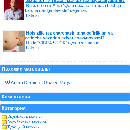
Sizda turli-xil kasalliklar tez-tez qaytalanyaptimi?
Rasululloh (S.A.V.) "Qora sedana o'limdan boshqa
barcha dardga davodir" deganlar.
batafsil
Holsizlik, tez charchash, tana og'irliklari va
ortiqcha vazndan aziyat chekyapsizmi?
Unda "VIBRA STICK" aynan siz uchun.
batafsil
Похожие материалы
Adem Demirci - Gözleri Varya
Коментарии
Категория
Индийские музыки
Зарубежные музыки
Турецкий музыки