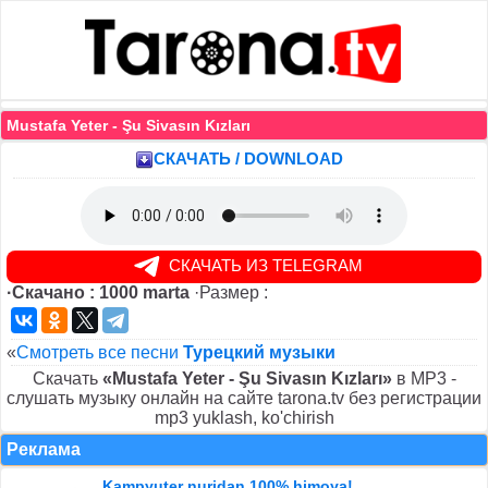
Mustafa Yeter - Şu Sivasın Kızları
СКАЧАТЬ / DOWNLOAD
СКАЧАТЬ ИЗ TELEGRAM
·Скачано : 1000 marta
·Размер :
«
Смотреть все песни
Турецкий музыки
Скачать
«Mustafa Yeter - Şu Sivasın Kızları»
в MP3 -
слушать музыку онлайн на сайте tarona.tv без регистрации
mp3 yuklash, ko'chirish
Реклама
Kampyuter nuridan 100% himoya!