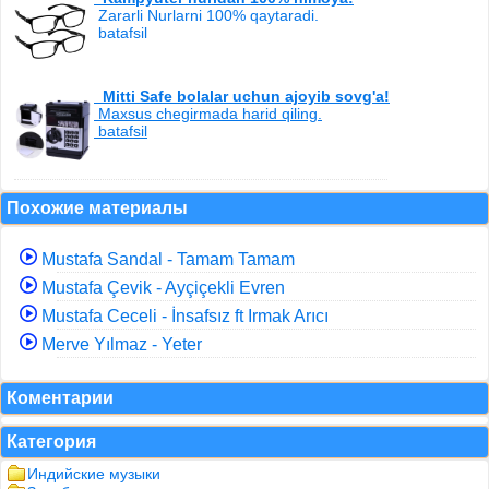
Zararli Nurlarni 100% qaytaradi.
batafsil
Mitti Safe bolalar uchun ajoyib sovg'a!
Maxsus chegirmada harid qiling.
batafsil
Похожие материалы
Mustafa Sandal - Tamam Tamam
Mustafa Çevik - Ayçiçekli Evren
Mustafa Ceceli - İnsafsız ft Irmak Arıcı
Merve Yılmaz - Yeter
Коментарии
Категория
Индийские музыки