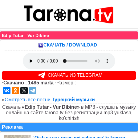
Edip Tutar - Vur Dibine
СКАЧАТЬ / DOWNLOAD
СКАЧАТЬ ИЗ TELEGRAM
·Скачано : 1485 marta
·Размер :
«
Смотреть все песни
Турецкий музыки
Скачать
«Edip Tutar - Vur Dibine»
в MP3 - слушать музыку
онлайн на сайте tarona.tv без регистрации mp3 yuklash,
ko'chirish
Реклама
"Qish va yoz mavsumi uchun moʻljallangan