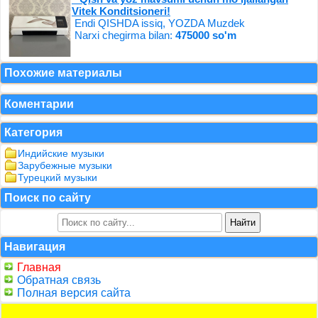
Vitek Konditsioneri!
Endi QISHDA issiq, YOZDA Muzdek
Narxi chegirma bilan:
475000 so'm
Похожие материалы
Коментарии
Категория
Индийские музыки
Зарубежные музыки
Турецкий музыки
Поиск по сайту
Навигация
Главная
Обратная связь
Полная версия сайта