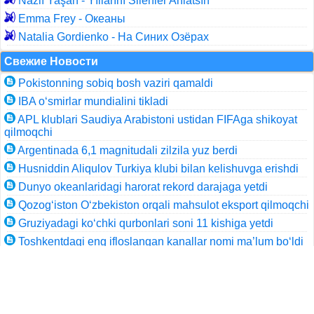
Nazlı Yaşan - Yıllarını Silenler Anlatsın
Emma Frey - Океаны
Natalia Gordienko - На Синих Озёрах
Свежие Новости
Pokistonning sobiq bosh vaziri qamaldi
IBA o‘smirlar mundialini tikladi
APL klublari Saudiya Arabistoni ustidan FIFAga shikoyat
qilmoqchi
Argentinada 6,1 magnitudali zilzila yuz berdi
Husniddin Aliqulov Turkiya klubi bilan kelishuvga erishdi
Dunyo okeanlaridagi harorat rekord darajaga yetdi
Qozog‘iston O‘zbekiston orqali mahsulot eksport qilmoqchi
Gruziyadagi ko‘chki qurbonlari soni 11 kishiga yetdi
Toshkentdagi eng ifloslangan kanallar nomi ma’lum bo‘ldi
Аgrosubsidiya olish tartibi belgilandi
Смотреть Все
Навигация