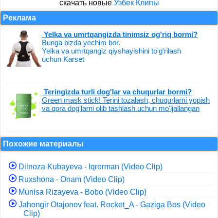
скачать новые
Узбек Клипы
Реклама
Yelka va umrtqangizda tinimsiz og'riq bormi?
Bunga bizda yechim bor.
Yelka va umrtqangiz qiyshayishini to'g'rilash
uchun Karset
Teringizda turli dog'lar va chuqurlar bormi?
Green mask stick! Terini tozalash, chuqurlarni yopish
va qora dog'larni olib tashlash uchun mo'ljallangan
Похожие материалы
Dilnoza Kubayeva - Iqrorman (Video Clip)
Ruxshona - Onam (Video Clip)
Munisa Rizayeva - Bobo (Video Clip)
Jahongir Otajonov feat. Rocket_A - Gaziga Bos (Video
Clip)