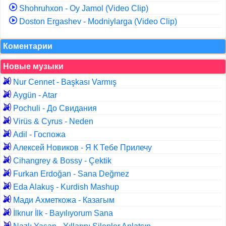
Shohruhxon - Oy Jamol (Video Clip)
Doston Ergashev - Modniylarga (Video Clip)
Коментарии
Новые музыки
Nur Cennet - Başkası Varmış
Aygün - Atar
Pochuli - До Свидания
Virüs & Cyrus - Neden
Adil - Госпожа
Алексей Новиков - Я К Тебе Прилечу
Cihangrey & Bossy - Çektik
Furkan Erdoğan - Sana Değmez
Eda Alakuş - Kurdish Mashup
Мади Ахметкожа - Казагым
İlknur İlk - Bayılıyorum Sana