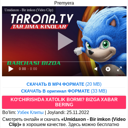
Premyera
Umidaxon - Bir imkon (Video Clip)
0:00
- 0:00
(20 MB)
СКАЧАТЬ В MP4 ФОРМАТЕ
(33 MB)
СКАЧАТЬ В оригинал ФОРМАТЕ
KO'CHIRISHDA XATOLIK BORMI? BIZGA XABAR
BERING
Bo'lim:
Узбек Клипы
|
Joylandi: 25.11.2022
Cмотреть онлайн и скачать
«Umidaxon - Bir imkon (Video
Clip)»
в хорошем качестве. Здесь можно бесплатно