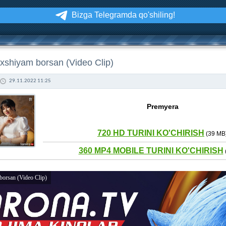
Bizga Telegramda qo'shiling!
axshiyam borsan (Video Clip)
29.11.2022 11:25
Premyera
720 HD TURINI KO'CHIRISH
(39 MB
360 MP4 MOBILE TURINI KO'CHIRISH
borsan (Video Clip)