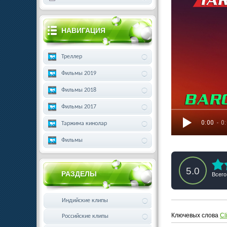
НАВИГАЦИЯ
Треллер
Фильмы 2019
Фильмы 2018
Фильмы 2017
0:00
- 0
Таржима кинолар
Фильмы
5.0
РАЗДЕЛЫ
Всего
Индийские клипы
Ключевых слова
Cl
Российские клипы