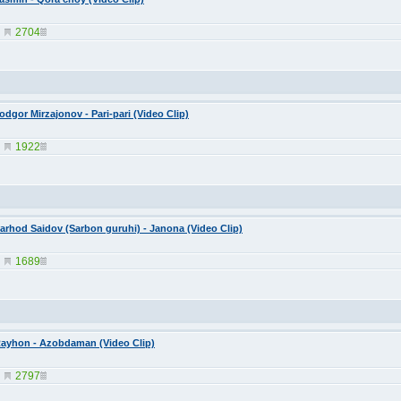
2704
odgor Mirzajonov - Pari-pari (Video Clip)
1922
arhod Saidov (Sarbon guruhi) - Janona (Video Clip)
1689
ayhon - Azobdaman (Video Clip)
2797