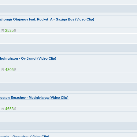
ahongir Otajonov feat. Rocket_A - Gaziga Bos (Video Clip)
2525
hohruhxon - Oy Jamol (Video Clip)
4805
oston Ergashev - Modniylarga (Video Clip)
4653
asmin - Qora choy (Video Clip)