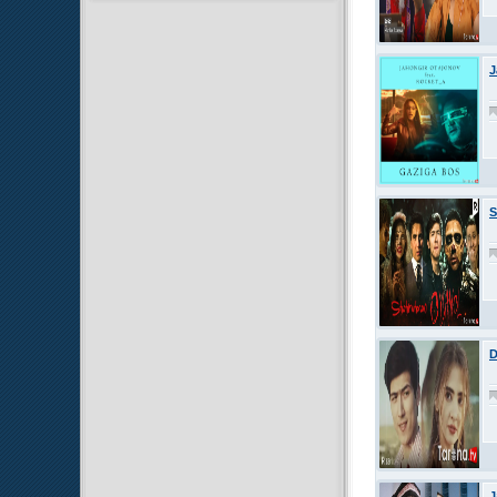
J
S
D
J