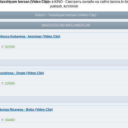
 Yaxshiyam borsan (Video Clip)»
в KINO - Смотреть онлайн на сайте tarona.tv б
yuklash, ko'chirish
Dilso'z - Yaxshiyam borsan (Video Clip)
MAVZUGA OID MA'LUMOTLAR
ilnoza Kubayeva - Iqrorman (Video Clip)
5216
uxshona - Onam (Video Clip)
2269
unisa Rizayeva - Bobo (Video Clip)
3446