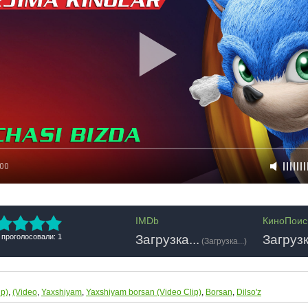
:00
IMDb
КиноПоис
Загрузка...
Загрузк
 проголосовали: 1
(
Загрузка...
)
ip)
,
(Video
,
Yaxshiyam
,
Yaxshiyam borsan (Video Clip)
,
Borsan
,
Dilso'z