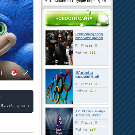
Материалов за текущий период нет.
НОВОСТИ САЙТА
Pokistonning sobiq
bosh vaziri qamaldi
4386
Рейтинг:
1
IBA o‘smirlar
mundialini tikladi
2823
Рейтинг:
0
к
а...
(
Загрузка...
)
APL klublari Saudiya
Arabistoni ustidan
FIFAga shikoyat
qilmoqchi
4231
Рейтинг:
0