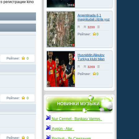
ез регистрации kino
Argentinada 6,1
magnitudali zilzila yuz
berdi
3200
Рейтинг:
0
Husniddin Aliqulov
Рейтинг:
0
Turkiya klubi bilan
kelishuvga erishdi
3269
Рейтинг:
0
Рейтинг:
0
НОВИНКИ МУЗЫКИ
Nur Cennet - Başkası Varmış
Aygün - Atar
Рейтинг:
0
Pochuli - До Свидания