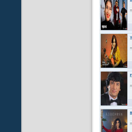
Y
F
R