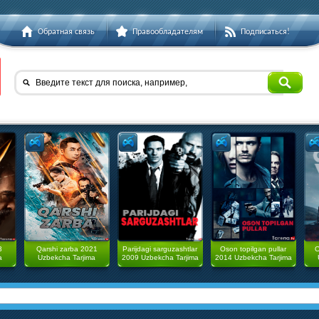
Обратная связь
Правообладателям
Подписаться!
Введите текст для поиска, например,
3
Qarshi zarba 2021
Parijdagi sarguzashtlar
Oson topilgan pullar
O
a
Uzbekcha Tarjima
2009 Uzbekcha Tarjima
2014 Uzbekcha Tarjima