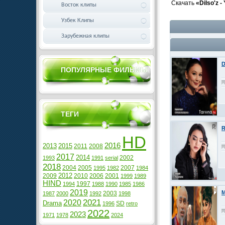
Скачать
«Dilso'z -
Восток клипы
Узбек Клипы
Зарубежная клипы
D
ПОПУЛЯРНЫЕ ФИЛЬМЫ
ТЕГИ
R
HD
2016
2013
2015
2011
2008
2017
2014
2002
1993
1991
serial
2018
2004
2005
2007
1995
1982
1984
2012
2009
2010
2006
2001
1999
1989
HIND
1997
1994
1988
1990
1985
1986
2019
M
2003
1987
2000
1992
1998
2021
2020
Drama
SD
1996
retro
2022
2023
1971
1978
2024