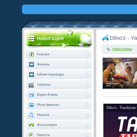
Dilso'z - Y
НАВИГАЦИЯ
Узбек Клипы
Главная
Фильмы
Гоблин переводы
Сериалы
Видео Клипы
Мультфильмы
Dilso'z - Yaxshiyam 
Музыка
Фотогалерея
Новости