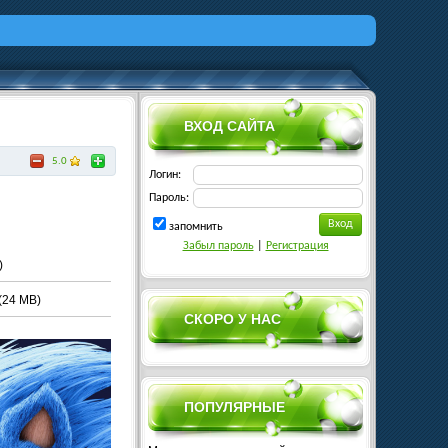
ВХОД САЙТА
5.0
Логин:
Пароль:
запомнить
Забыл пароль
|
Регистрация
)
(24 MB)
СКОРО У НАС
ПОПУЛЯРНЫЕ