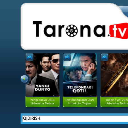
Yangi dunyo 2013
Telefondagi qotil 2021
Taqdir o'yini 202
Uzbekcha Tarjima
Uzbekcha Tarjima
Uzbekcha Tarjim