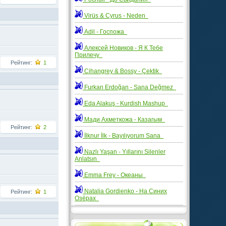
Virüs & Cyrus - Neden
Adil - Госпожа
Алексей Новиков - Я К Тебе
Прилечу
Рейтинг:
1
Cihangrey & Bossy - Çektik
Furkan Erdoğan - Sana Değmez
Eda Alakuş - Kurdish Mashup
Мади Ахметкожа - Казагым
Рейтинг:
2
İlknur İlk - Bayılıyorum Sana
Nazlı Yaşan - Yıllarını Silenler
Anlatsın
Emma Frey - Океаны
Natalia Gordienko - На Синих
Рейтинг:
1
Озёрах