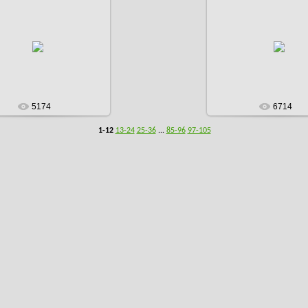
08.12.2016
08.12.2016
ADMIN
ADMIN
5174
6714
1-12
13-24
25-36
...
85-96
97-105