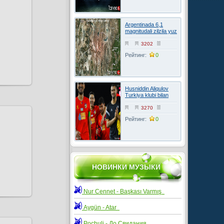
Argentinada 6,1
magnitudali zilzila yuz
berdi
3202
Рейтинг:
0
Husniddin Aliqulov
Turkiya klubi bilan
kelishuvga erishdi
3270
Рейтинг:
0
НОВИНКИ МУЗЫКИ
Nur Cennet - Başkası Varmış
Aygün - Atar
Pochuli - До Свидания