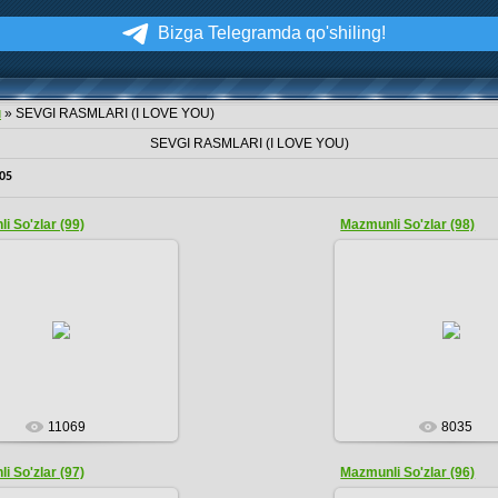
Bizga Telegramda qo'shiling!
м
» SEVGI RASMLARI (I LOVE YOU)
SEVGI RASMLARI (I LOVE YOU)
05
i So'zlar (99)
Mazmunli So'zlar (98)
08.12.2016
08.12.2016
ADMIN
ADMIN
11069
8035
i So'zlar (97)
Mazmunli So'zlar (96)