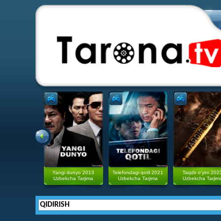
Yangi dunyo 2013
Telefondagi qotil 2021
Taqdir o'yini 202
Uzbekcha Tarjima
Uzbekcha Tarjima
Uzbekcha Tarjim