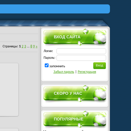
ВХОД САЙТА
Страницы
:
1
2
3
...
8
9
»
Логин:
Пароль:
запомнить
Забыл пароль
|
Регистрация
СКОРО У НАС
ПОПУЛЯРНЫЕ