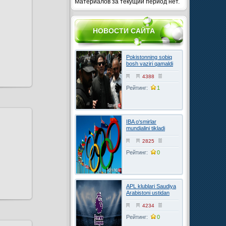
Материалов за текущий период нет.
НОВОСТИ САЙТА
Pokistonning sobiq
bosh vaziri qamaldi
4388
Рейтинг:
1
IBA o‘smirlar
mundialini tikladi
2825
Рейтинг:
0
APL klublari Saudiya
Arabistoni ustidan
FIFAga shikoyat
qilmoqchi
4234
Рейтинг:
0