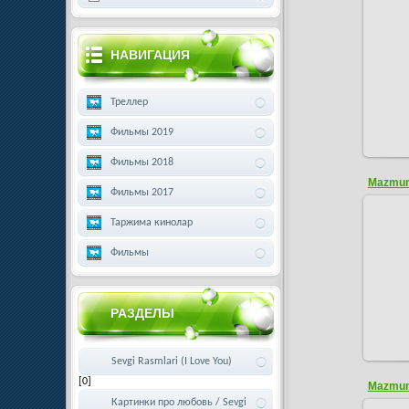
НАВИГАЦИЯ
Треллер
Фильмы 2019
Фильмы 2018
Mazmunl
Фильмы 2017
Таржима кинолар
Фильмы
РАЗДЕЛЫ
Sevgi Rasmlari (I Love You)
[0]
Mazmunl
Картинки про любовь / Sevgi