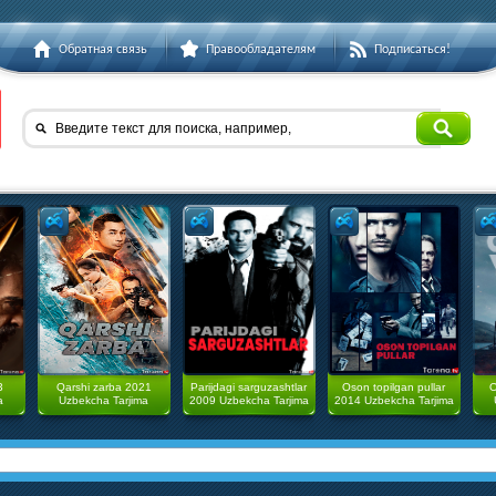
Обратная связь
Правообладателям
Подписаться!
Введите текст для поиска, например,
3
Qarshi zarba 2021
Parijdagi sarguzashtlar
Oson topilgan pullar
O
a
Uzbekcha Tarjima
2009 Uzbekcha Tarjima
2014 Uzbekcha Tarjima