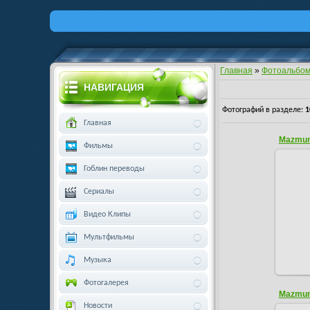
Главная
»
Фотоальбо
НАВИГАЦИЯ
Фотографий в разделе
:
1
Главная
Mazmunl
Фильмы
Гоблин переводы
Сериалы
Видео Клипы
Мультфильмы
Музыка
Фотогалерея
Mazmunl
Новости