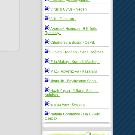
Virüs & Cyrus - Neden
Adil - Госпожа
Алексей Новиков - Я К Тебе
Прилечу
Cihangrey & Bossy - Çektik
Furkan Erdoğan - Sana Değmez
Eda Alakuş - Kurdish Mashup
Мади Ахметкожа - Казагым
İlknur İlk - Bayılıyorum Sana
Nazlı Yaşan - Yıllarını Silenler
Anlatsın
Emma Frey - Океаны
Natalia Gordienko - На Синих
Озёрах