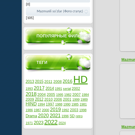
[0]
rasmlari / Love picture
Mazmunli so'zlar (Фото статус)
[105]
ПОПУЛЯРНЫЕ ФИЛЬМЫ
Mazmunl
ТЕГИ
HD
2016
2013
2015
2011
2008
2017
2014
2002
1993
1991
serial
2018
2004
2005
2007
1995
1982
1984
2012
2009
2010
2006
2001
1999
1989
HIND
1997
1994
1988
1990
1985
1981
2019
2003
1986
1987
2000
1992
1998
2021
2020
Drama
SD
1996
retro
2022
2023
1971
2024
Mazmunl