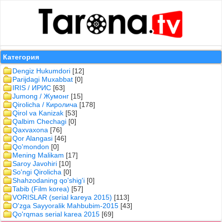
Категория
Dengiz Hukumdori
[12]
Parijdagi Muxabbat
[0]
IRIS / ИРИС
[63]
Jumong / Жумонг
[15]
Qirolicha / Киролича
[178]
Qirol va Kanizak
[53]
Qalbim Chechagi
[0]
Qaxvaxona
[76]
Qor Alangasi
[46]
Qo'mondon
[0]
Mening Malikam
[17]
Saroy Javohiri
[10]
So'ngi Qirolicha
[0]
Shahzodaning qo'shig'i
[0]
Tabib (Film korea)
[57]
VORISLAR (serial kareya 2015)
[113]
O'zga Sayyoralik Mahbubim-2015
[43]
Qo'rqmas serial karea 2015
[69]