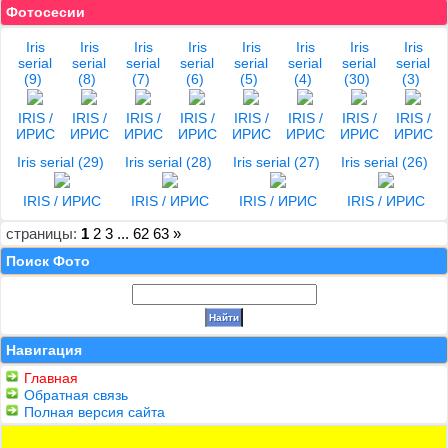
Фотосесии
Iris
Iris
Iris
Iris
Iris
Iris
Iris
Iris
serial
serial
serial
serial
serial
serial
serial
serial
(9)
(8)
(7)
(6)
(5)
(4)
(30)
(3)
IRIS /
IRIS /
IRIS /
IRIS /
IRIS /
IRIS /
IRIS /
IRIS /
ИРИС
ИРИС
ИРИС
ИРИС
ИРИС
ИРИС
ИРИС
ИРИС
Iris serial (29)
Iris serial (28)
Iris serial (27)
Iris serial (26)
IRIS / ИРИС
IRIS / ИРИС
IRIS / ИРИС
IRIS / ИРИС
страницы:
1
2
3
...
62
63
»
Поиск Фото
Навигация
Главная
Обратная связь
Полная версия сайта