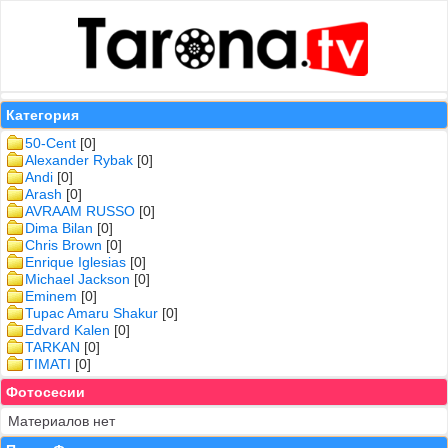
Категория
50-Cent
[0]
Alexander Rybak
[0]
Andi
[0]
Arash
[0]
AVRAAM RUSSO
[0]
Dima Bilan
[0]
Chris Brown
[0]
Enrique Iglesias
[0]
Michael Jackson
[0]
Eminem
[0]
Tupac Amaru Shakur
[0]
Edvard Kalen
[0]
TARKAN
[0]
TIMATI
[0]
Фотосесии
Материалов нет