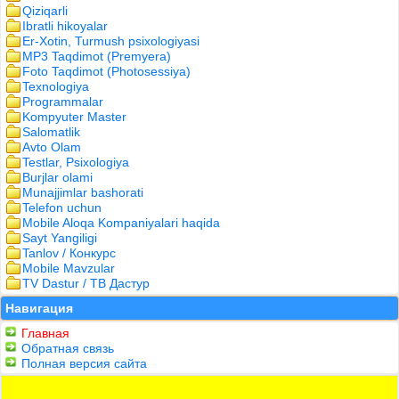
Qiziqarli
Ibratli hikoyalar
Er-Xotin, Turmush psixologiyasi
MP3 Taqdimot (Premyera)
Foto Taqdimot (Photosessiya)
Texnologiya
Programmalar
Kompyuter Master
Salomatlik
Avto Olam
Testlar, Psixologiya
Burjlar olami
Munajjimlar bashorati
Telefon uchun
Mobile Aloqa Kompaniyalari haqida
Sayt Yangiligi
Tanlov / Конкурс
Mobile Mavzular
TV Dastur / ТВ Дастур
Навигация
Главная
Обратная связь
Полная версия сайта