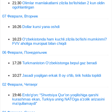
21:30
Olimlar mamlakatlarni zilzila bo‘lishidan 2 kun oldin
ogohlantirgan
07 Февраля, Вторник
16:26
Dollar kursi yana oshdi
16:23
O‘zbekistonda ham kuchli zilzila bo‘lishi mumkinmi?
FVV aholiga murojaat bilan chiqdi
06 Февраля, Понедельник
17:28
Turkmaniston O‘zbekistonga bepul gaz beradi
10:27
Jasadi yoqilgan erkak 8 oy o‘tib, tirik holda topildi
02 Февраля, Четверг
19:46
Erdo‘g‘on: “Shvetsiya Qur’on yoqilishiga qarshi
kurashmas ekan, Turkiya uning NATOga a’zolik arizasini
ma’qullamaydi”