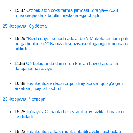
15:37
O‘zbekiston boks terma jamoasi Stranja—2023
musobaqasida 7 ta oltin medalga ega chiqdi
25 Февраля, Суббота
15:29
“Bizda qaysi sohada adolat bor? Mukofotlar ham puli
borga beriladiku?” Kaniza litsenziyasi olinganiga munosabat
bildirdi
11:56
O‘zbekistonda dam olish kunlari havo harorati 5
darajagacha soviydi
10:38
Toshkentda videosi orqali diniy adovat qo‘zg‘atgan
erkakka jinoiy ish ochildi
23 Февраля, Четверг
15:28
To‘qayev Olmaotada seysmik xavfsizlik choralarini
tasdiqladi
15:23
Toshkentda erkak rashk sababli ayolini pichoqlab