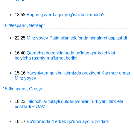
13:59
Bugun qayerda qor yog‘ishi kutilmoqda?
16 Февраля, Четверг
22:25
Mirziyoyev Putin bilan telefonda nimalarni gaplashdi
16:40
Qamchiq dovonida sodir boʻlgan qor koʻchkisi
boʻyicha rasmiy maʼlumot berildi
15:16
Yaxshiyam qo‘shnilarimizda prezident Karimov emas,
Mirziyoyev
15 Февраля, Среда
18:23
Talonchilar tufayli qutqaruvchilar Turkiyani tark eta
boshladi – OAV
18:17
Bo‘stonliqda 4 erkak qo‘shni ayolni zo‘rladi