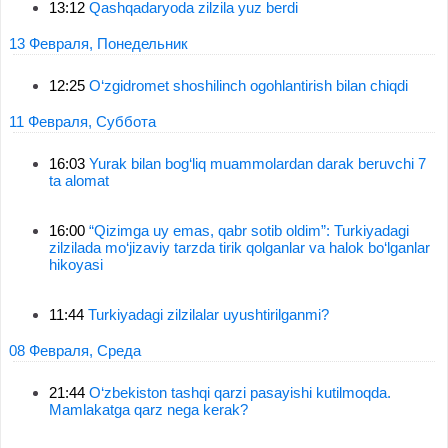
13:12
Qashqadaryoda zilzila yuz berdi
13 Февраля, Понедельник
12:25
O‘zgidromet shoshilinch ogohlantirish bilan chiqdi
11 Февраля, Суббота
16:03
Yurak bilan bog‘liq muammolardan darak beruvchi 7
ta alomat
16:00
“Qizimga uy emas, qabr sotib oldim”: Turkiyadagi
zilzilada mo‘jizaviy tarzda tirik qolganlar va halok bo‘lganlar
hikoyasi
11:44
Turkiyadagi zilzilalar uyushtirilganmi?
08 Февраля, Среда
21:44
O‘zbekiston tashqi qarzi pasayishi kutilmoqda.
Mamlakatga qarz nega kerak?