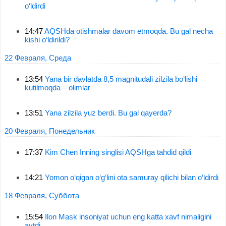
o‘ldirdi
14:47
AQSHda otishmalar davom etmoqda. Bu gal necha
kishi o‘ldirildi?
22 Февраля, Среда
13:54
Yana bir davlatda 8,5 magnitudali zilzila bo‘lishi
kutilmoqda – olimlar
13:51
Yana zilzila yuz berdi. Bu gal qayerda?
20 Февраля, Понедельник
17:37
Kim Chen Inning singlisi AQSHga tahdid qildi
14:21
Yomon o‘qigan o‘g‘lini ota samuray qilichi bilan o‘ldirdi
18 Февраля, Суббота
15:54
Ilon Mask insoniyat uchun eng katta xavf nimaligini
aytdi