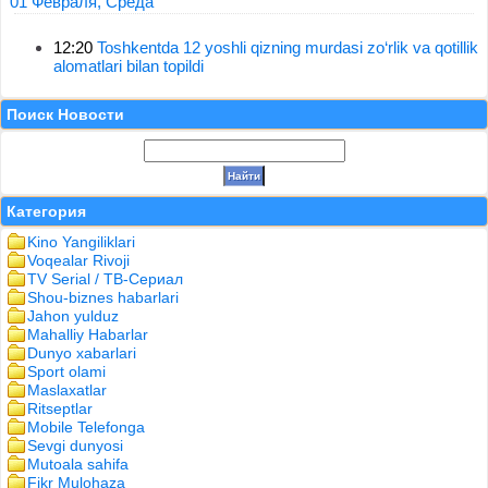
01 Февраля, Среда
12:20
Toshkentda 12 yoshli qizning murdasi zo‘rlik va qotillik
alomatlari bilan topildi
Поиск Новости
Категория
Kino Yangiliklari
Voqealar Rivoji
TV Serial / ТВ-Сериал
Shou-biznes habarlari
Jahon yulduz
Mahalliy Habarlar
Dunyo xabarlari
Sport olami
Maslaxatlar
Ritseptlar
Mobile Telefonga
Sevgi dunyosi
Mutoala sahifa
Fikr Mulohaza