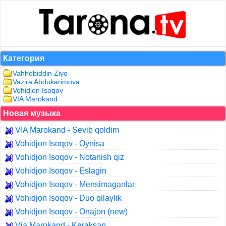
Категория
Vahhobiddin Ziyo
Vazira Abdukarimova
Vohidjon Isoqov
VIA Marokand
Новая музыка
VIA Marokand - Sevib qoldim
Vohidjon Isoqov - Oynisa
Vohidjon Isoqov - Notanish qiz
Vohidjon Isoqov - Eslagin
Vohidjon Isoqov - Mensimaganlar
Vohidjon Isoqov - Duo qilaylik
Vohidjon Isoqov - Onajon (new)
Via Marokand - Keraksan