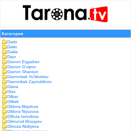
Категория
Dado
Daler
Dalila
Davr
Davron Ergashev
Davron G'oipov
Davron Shanson
Davronbek Yo'ldoshev
Davronbek Zaynutdinov
Diana
Dias
Dilbar
Dilbek
Dildora Aliqulova
Dildora Niyozova
Dilfuza Ismoilova
Dilmurod Musayev
Dilnoza Abdiyeva