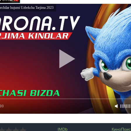
rrorchilar hujumi Uzbekcha Tarjima 2023
:00
IMDb
КиноПоис