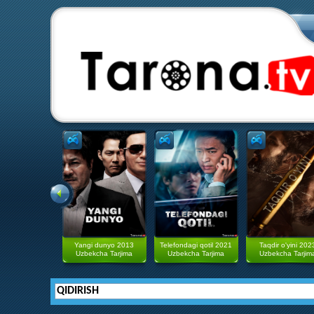
Yangi dunyo 2013
Telefondagi qotil 2021
Taqdir o'yini 202
Uzbekcha Tarjima
Uzbekcha Tarjima
Uzbekcha Tarjim