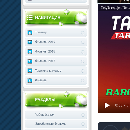
Yolg'iz reynjer / Te
НАВИГАЦИЯ
Треллер
Фильмы 2019
Фильмы 2018
Фильмы 2017
Таржима кинолар
Фильмы
РАЗДЕЛЫ
0:00
- 0
Узбек фильм
Зарубежные фильмы