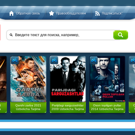
Обратная связь
Правообладателям
Подписаться!
Введите текст для поиска, например,
3
Qarshi zarba 2021
Parijdagi sarguzashtlar
Oson topilgan pullar
O
a
Uzbekcha Tarjima
2009 Uzbekcha Tarjima
2014 Uzbekcha Tarjima