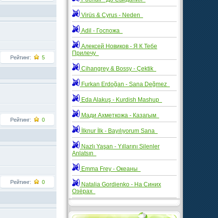
Virüs & Cyrus - Neden
Adil - Госпожа
Алексей Новиков - Я К Тебе
Прилечу
Рейтинг:
5
Cihangrey & Bossy - Çektik
Furkan Erdoğan - Sana Değmez
Eda Alakuş - Kurdish Mashup
Мади Ахметкожа - Казагым
Рейтинг:
0
İlknur İlk - Bayılıyorum Sana
Nazlı Yaşan - Yıllarını Silenler
Anlatsın
Emma Frey - Океаны
Рейтинг:
0
Natalia Gordienko - На Синих
Озёрах