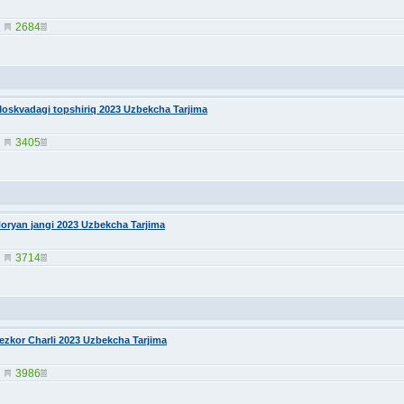
2684
oskvadagi topshiriq 2023 Uzbekcha Tarjima
3405
oryan jangi 2023 Uzbekcha Tarjima
3714
ezkor Charli 2023 Uzbekcha Tarjima
3986