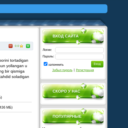
ВХОД САЙТА
0.0
Логин:
Пароль:
borini tortadigan
запомнить
hun yollangan u
Забыл пароль
|
Регистрация
ng bir qismiga
 tahdid soladigan
.
СКОРО У НАС
)
436 МБ)
ПОПУЛЯРНЫЕ