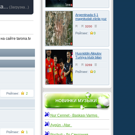
а...
(
Загрузка...
)
Argentinada 6,1
magnitudali zilzila yuz
berdi
3200
Рейтинг:
0
на сайте tarona.tv
Husniddin Aliqulov
Turkiya klubi bilan
kelishuvga erishdi
3269
Рейтинг:
0
Рейтинг:
2
НОВИНКИ МУЗЫКИ
Nur Cennet - Başkası Varmış
Aygün - Atar
Рейтинг:
1
Pochuli - До Свидания