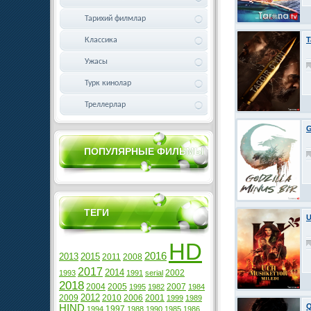
Тарихий филмлар
T
Классика
Ужасы
Турк кинолар
Треллерлар
G
ПОПУЛЯРНЫЕ ФИЛЬМЫ
ТЕГИ
U
HD
2016
2013
2015
2011
2008
2017
2014
2002
1993
1991
serial
2018
2004
2005
2007
1995
1982
1984
2012
2009
2010
2006
2001
1999
1989
Q
HIND
1997
1994
1988
1990
1985
1986