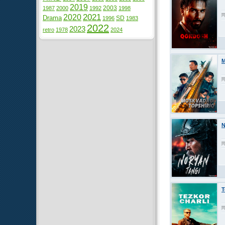
2019
2003
1987
2000
1992
1998
2021
2020
Drama
SD
1996
1983
2022
2023
retro
1978
2024
M
N
T