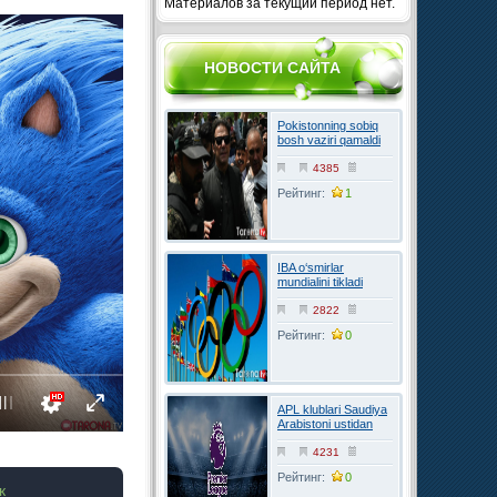
Материалов за текущий период нет.
НОВОСТИ САЙТА
Pokistonning sobiq
bosh vaziri qamaldi
4385
Рейтинг:
1
IBA o‘smirlar
mundialini tikladi
2822
Рейтинг:
0
APL klublari Saudiya
Arabistoni ustidan
FIFAga shikoyat
qilmoqchi
4231
Рейтинг:
0
к