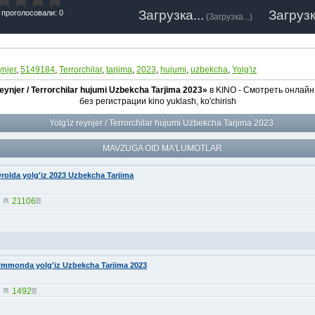
Загрузка...
Загрузк
 проголосовали: 0
(
Загрузка...
)
ynjer
,
5149184
,
Terrorchilar
,
tarjima
,
2023
,
hujumi
,
uzbekcha
,
Yolg'iz
reynjer / Terrorchilar hujumi Uzbekcha Tarjima 2023»
в KINO - Смотреть онлайн 
без регистрации kino yuklash, ko'chirish
Yolg'iz reynjer / Terrorchilar hujumi Uzbekcha Tarjima 2023
MAVZUGA OID MA'LUMOTLAR
rolda yolg'iz 2023 Uzbekcha Tarjima
21106
mmonda yolg'iz Uzbekcha Tarjima 2023
1492