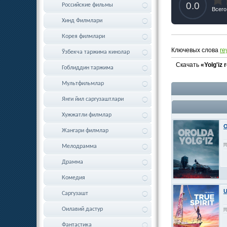
0.0
Российские фильмы
Всего
Хинд Филмлари
Корея филмлари
Ключевых слова
re
Ўзбекча таржима кинолар
Скачать
«Yolg'iz 
Гоблиддин таржима
Мультфильмлар
Янги йил саргузаштлари
Хужжатли филмлар
O
Жангари филмлар
Мелодрамма
Драмма
Комедия
U
Саргузашт
Оилавий дастур
Фантастика