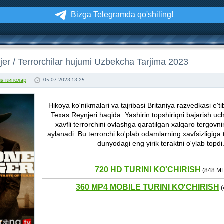
Bizga Telegramda qo'shiling!
njer / Terrorchilar hujumi Uzbekcha Tarjima 2023
ма кинолар
05.07.2023 13:25
Hikoya ko'nikmalari va tajribasi Britaniya razvedkasi e'ti
Texas Reynjeri haqida. Yashirin topshiriqni bajarish uc
xavfli terrorchini ovlashga qaratilgan xalqaro tergovni
aylanadi. Bu terrorchi ko'plab odamlarning xavfsizligiga
dunyodagi eng yirik teraktni o'ylab topdi
720 HD TURINI KO'CHIRISH
(848 МБ
360 MP4 MOBILE TURINI KO'CHIRISH
(