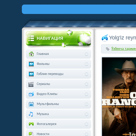
Yolg'iz rey
НАВИГАЦИЯ
Ўзбекча таржи
Главная
Фильмы
Гоблин переводы
Сериалы
Видео Клипы
Мультфильмы
Музыка
Фотогалерея
Новости