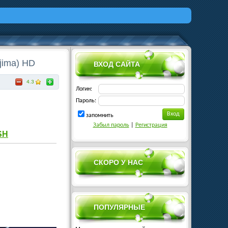
rjima) HD
ВХОД САЙТА
4.3
Логин:
Пароль:
запомнить
Забыл пароль
|
Регистрация
SH
СКОРО У НАС
ПОПУЛЯРНЫЕ