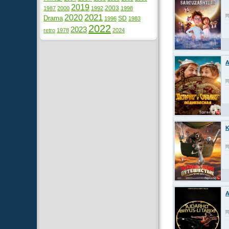
2019
2003
1987
2000
1992
1998
2021
2020
Drama
SD
1996
1983
2022
2023
retro
1978
2024
A
K
A