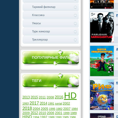
Тарихий филмлар
Классика
P
Ужасы
Турк кинолар
Треллерлар
A
ПОПУЛЯРНЫЕ ФИЛЬМЫ
ТЕГИ
K
HD
2016
2013
2015
2011
2008
2017
2014
2002
1993
1991
serial
2018
2004
2005
2007
1995
1982
1984
2012
2009
2010
2006
2001
1999
1989
HIND
O
1997
1994
1988
1990
1985
1986