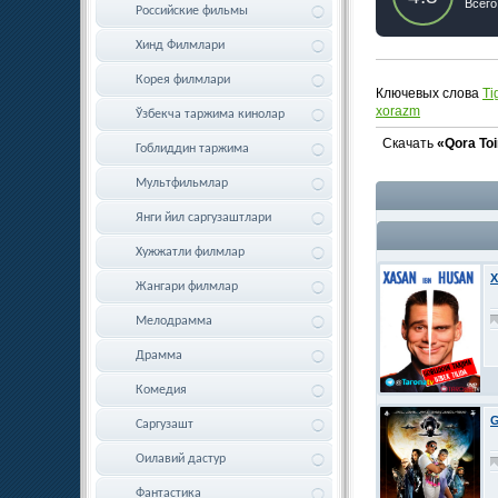
Всего
Российские фильмы
Хинд Филмлари
Корея филмлари
Ключевых слова
Ti
xorazm
Ўзбекча таржима кинолар
Скачать
«Qora Toi
Гоблиддин таржима
Мультфильмлар
Янги йил саргузаштлари
Хужжатли филмлар
X
Жангари филмлар
Мелодрамма
Драмма
Комедия
G
Саргузашт
Оилавий дастур
Фантастика