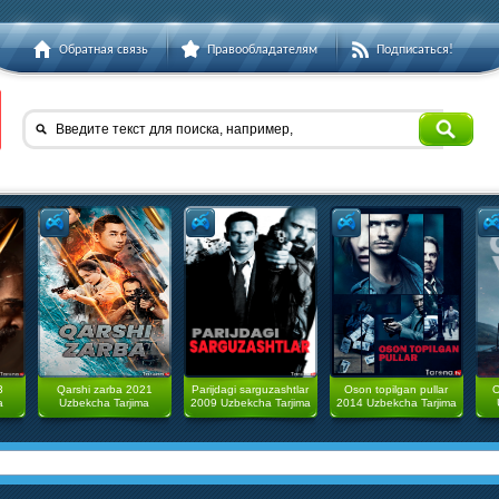
Обратная связь
Правообладателям
Подписаться!
Введите текст для поиска, например,
3
Qarshi zarba 2021
Parijdagi sarguzashtlar
Oson topilgan pullar
O
a
Uzbekcha Tarjima
2009 Uzbekcha Tarjima
2014 Uzbekcha Tarjima