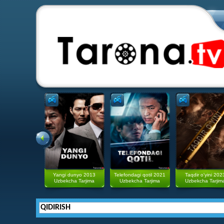
Yangi dunyo 2013
Telefondagi qotil 2021
Taqdir o'yini 202
Uzbekcha Tarjima
Uzbekcha Tarjima
Uzbekcha Tarjim