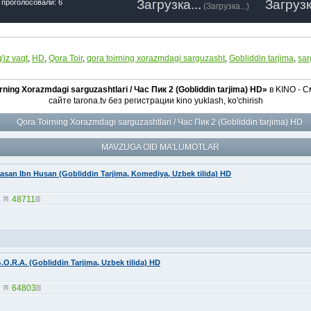
Загрузка...
Загрузк
 проголосовали: 6
(
Загрузка...
)
g'iz vaqt
,
HD
,
Qora Toir
,
qora toirning xorazmdagi sarguzasht
,
Gobliddin tarjima
,
sar
rning Xorazmdagi sarguzashtlari / Час Пик 2 (Gobliddin tarjima) HD»
в KINO - С
сайте tarona.tv без регистрации kino yuklash, ko'chirish
Qora Toirning Xorazmdagi sarguzashtlari / Час Пик 2 (Gobliddin tarjima) HD
MAVZUGA OID MA'LUMOTLAR
asan Ibn Husan (Gobliddin Tarjima, Komediya, Uzbek tilida) HD
48711
.O.R.A. (Gobliddin Tarjima, Uzbek tilida) HD
64803