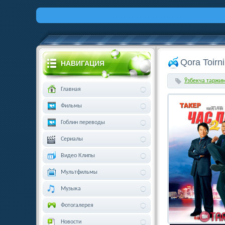
Qora Toirn
НАВИГАЦИЯ
Ўзбекча таржи
Главная
Фильмы
Гоблин переводы
Сериалы
Видео Клипы
Мультфильмы
Музыка
Фотогалерея
Новости