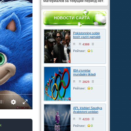
Материалов за текущий период нет.
НОВОСТИ САЙТА
Pokistonning sobiq
bosh vaziri qamaldi
4388
Рейтинг:
1
IBA o‘smirlar
mundialini tikladi
2825
Рейтинг:
0
APL klublari Saudiya
Arabistoni ustidan
FIFAga shikoyat
qilmoqchi
4233
к
Рейтинг:
0