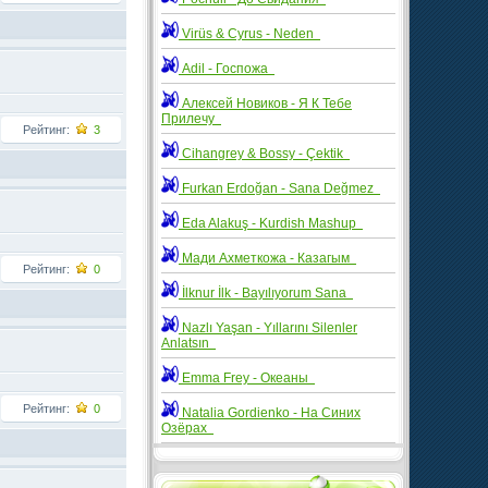
Virüs & Cyrus - Neden
Adil - Госпожа
Алексей Новиков - Я К Тебе
Прилечу
Рейтинг:
3
Cihangrey & Bossy - Çektik
Furkan Erdoğan - Sana Değmez
Eda Alakuş - Kurdish Mashup
Мади Ахметкожа - Казагым
Рейтинг:
0
İlknur İlk - Bayılıyorum Sana
Nazlı Yaşan - Yıllarını Silenler
Anlatsın
Emma Frey - Океаны
Рейтинг:
0
Natalia Gordienko - На Синих
Озёрах