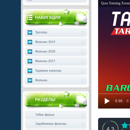
Qora Toirning Xorazm
НАВИГАЦИЯ
Треллер
Фильмы 2019
Фильмы 2018
Фильмы 2017
Таржима кинолар
Фильмы
РАЗДЕЛЫ
0:00
- 0
Узбек фильм
Зарубежные фильмы
4.3