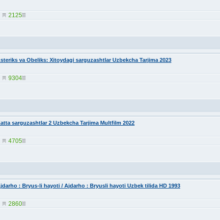
2125
steriks va Obeliks: Xitoydagi sarguzashtlar Uzbekcha Tarjima 2023
9304
atta sarguzashtlar 2 Uzbekcha Tarjima Multfilm 2022
4705
jdarho : Bryus-li hayoti / Ajdarho : Bryusli hayoti Uzbek tilida HD 1993
2860