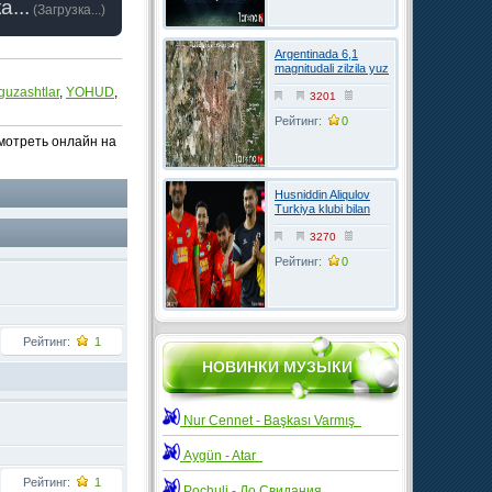
а...
(
Загрузка...
)
Argentinada 6,1
magnitudali zilzila yuz
berdi
guzashtlar
,
YOHUD
,
3201
Рейтинг:
0
мотреть онлайн на
Husniddin Aliqulov
Turkiya klubi bilan
kelishuvga erishdi
3270
Рейтинг:
0
Рейтинг:
1
НОВИНКИ МУЗЫКИ
Nur Cennet - Başkası Varmış
Aygün - Atar
Рейтинг:
1
Pochuli - До Свидания