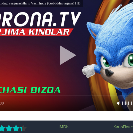
dagi sarguzashtlari / Час Пик 2 (Gobliddin tarjima) HD
:00
IMDb
КиноПоис