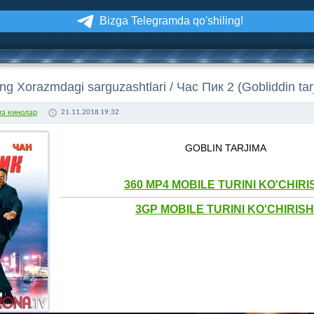
Bizga Telegramda qo'shiling!
ing Xorazmdagi sarguzashtlari / Час Пик 2 (Gobliddin ta
ма кинолар
21.11.2018 19:32
GOBLIN TARJIMA
360 MP4 MOBILE TURINI KO'CHIRI
3GP MOBILE TURINI KO'CHIRISH