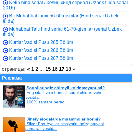
Kelin hind serial / Келин хинд сериал (Uzbek tilida serial
2016)
Bir Muhabbat tarixi 56-60-qismlar (Hind serial Uzbek
tilida)
Muhabbat Tafti hind serial 61-70-qismlar (serial Uzbek
tilida)
Kurtlar Vadisi Pusu 285.Bölüm
Kurtlar Vadisi Pusu 286.Bölüm
Kurtlar Vadisi Pusu 287.Bölüm
страницы:
«
1
2
...
15
16
17
18
»
Реклама
Soqollaringiz chiroyli ko'rinmayaptimi?
Eng sifatli va ishonchli soqol chiqaruvchi
vositda.
100% samara beradi
Jinsiy aloqalarda muammolar bormi?
Silver Fox-Ayollar hissiyotini qo'zg'atuvchi
samarali vositda.