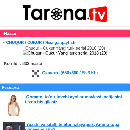
«Назад
»
CHUQUR / CUKUR / Яма ga qaytish
Chuqur - Cukur Yangi turk serial 2018 (29)
Ko'rildi : 832 marta
Скачать
(
650x360
/ 88.6 Kb)
Реклама
Qomatni to'g'rilovchi ayollar maykasi, natijasini
tezda his qilasiz
Yaxshi va sifatli telefon izlayapsiz, Ammo topa
olmayapsizmi?