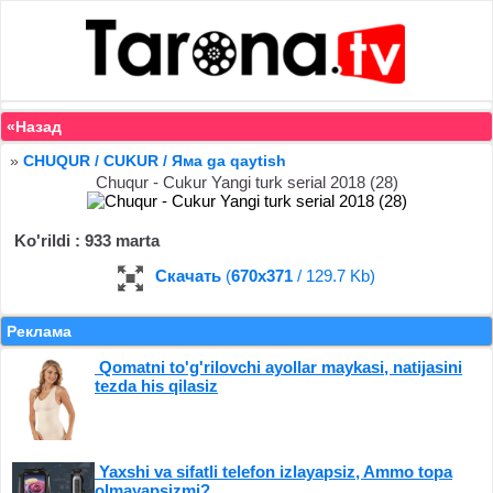
«Назад
»
CHUQUR / CUKUR / Яма ga qaytish
Chuqur - Cukur Yangi turk serial 2018 (28)
Ko'rildi : 933 marta
Скачать
(
670x371
/ 129.7 Kb)
Реклама
Qomatni to'g'rilovchi ayollar maykasi, natijasini
tezda his qilasiz
Yaxshi va sifatli telefon izlayapsiz, Ammo topa
olmayapsizmi?