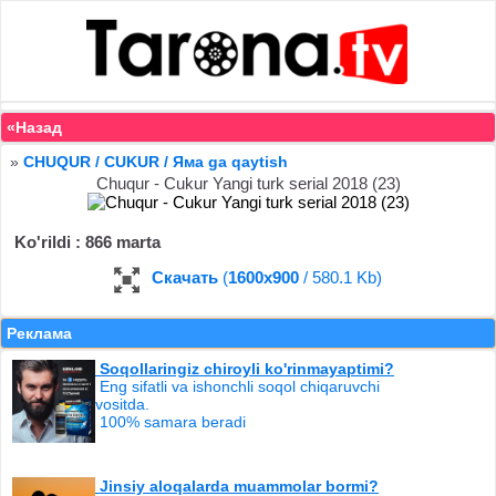
«Назад
»
CHUQUR / CUKUR / Яма ga qaytish
Chuqur - Cukur Yangi turk serial 2018 (23)
Ko'rildi : 866 marta
Скачать
(
1600x900
/ 580.1 Kb)
Реклама
Soqollaringiz chiroyli ko'rinmayaptimi?
Eng sifatli va ishonchli soqol chiqaruvchi
vositda.
100% samara beradi
Jinsiy aloqalarda muammolar bormi?