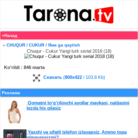
«Назад
»
CHUQUR / CUKUR / Яма ga qaytish
Chuqur - Cukur Yangi turk serial 2018 (18)
Ko'rildi : 846 marta
Скачать
(
800x422
/ 103.8 Kb)
Реклама
Qomatni to'g'rilovchi ayollar maykasi, natijasini
tezda his qilasiz
Yaxshi va sifatli telefon izlayapsiz, Ammo topa
olmayapsizmi?