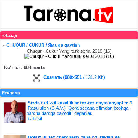
«Назад
»
CHUQUR / CUKUR / Яма ga qaytish
Chuqur - Cukur Yangi turk serial 2018 (16)
Ko'rildi : 884 marta
Скачать
(
980x551
/ 131.2 Kb)
Реклама
Sizda turli-xil kasalliklar tez-tez qaytalanyaptimi?
Rasululloh (S.A.V.) "Qora sedana o'limdan boshqa
barcha dardga davodir" deganlar.
batafsil
Holsizlik, tez charchash, tana og'irliklari va