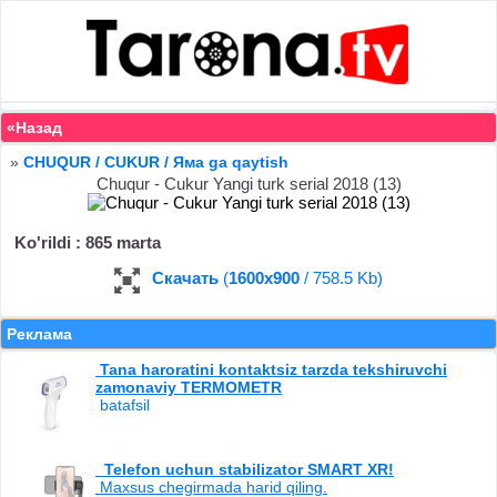
«Назад
»
CHUQUR / CUKUR / Яма ga qaytish
Chuqur - Cukur Yangi turk serial 2018 (13)
Ko'rildi : 865 marta
Скачать
(
1600x900
/ 758.5 Kb)
Реклама
Tana haroratini kontaktsiz tarzda tekshiruvchi
zamonaviy TERMOMETR
batafsil
Telefon uchun stabilizator SMART XR!
Maxsus chegirmada harid qiling.