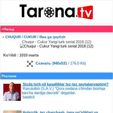
«Назад
»
CHUQUR / CUKUR / Яма ga qaytish
Chuqur - Cukur Yangi turk serial 2018 (12)
Ko'rildi : 1010 marta
Скачать
(
940x531
/ 176.0 Kb)
Реклама
Sizda turli-xil kasalliklar tez-tez qaytalanyaptimi?
Rasululloh (S.A.V.) "Qora sedana o'limdan boshqa
barcha dardga davodir" deganlar.
batafsil
Holsizlik, tez charchash, tana og'irliklari va