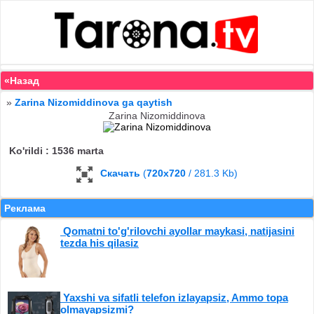
«Назад
»
Zarina Nizomiddinova ga qaytish
Zarina Nizomiddinova
Ko'rildi : 1536 marta
Скачать
(
720x720
/ 281.3 Kb)
Реклама
Qomatni to'g'rilovchi ayollar maykasi, natijasini
tezda his qilasiz
Yaxshi va sifatli telefon izlayapsiz, Ammo topa
olmayapsizmi?