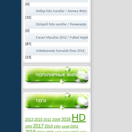
[0]
Лахзалар
Antiqa foto Suratlar / Антика Фото
[32]
Суратлар
Qiziqarli foto suratlar / Кизикарли
[0]
фото суратлар
Forum Marafon 2012 / Futbol Hayot
[87]
uchun 2012
Uzbeknavoda Sumalak Shou 2014
[23]
ПОПУЛЯРНЫЕ ФИЛЬМЫ
ТЕГИ
HD
2016
2013
2015
2011
2008
2017
2014
2002
1993
1991
serial
2018