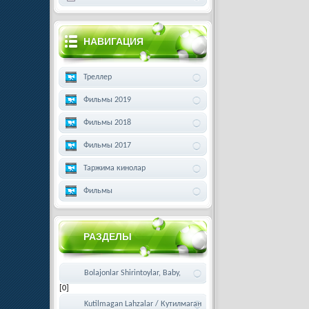
НАВИГАЦИЯ
Треллер
Фильмы 2019
Фильмы 2018
Фильмы 2017
Таржима кинолар
Фильмы
РАЗДЕЛЫ
Bolajonlar Shirintoylar, Baby,
[0]
Kichkintoylar
Kutilmagan Lahzalar / Кутилмаган