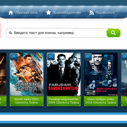
Обратная связь
Правообладателям
Подписаться!
Введите текст для поиска, например,
3
Qarshi zarba 2021
Parijdagi sarguzashtlar
Oson topilgan pullar
O
a
Uzbekcha Tarjima
2009 Uzbekcha Tarjima
2014 Uzbekcha Tarjima