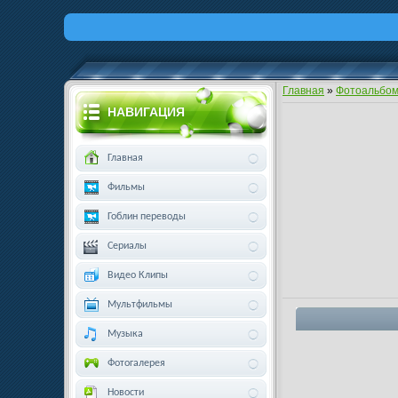
Главная
»
Фотоальбо
НАВИГАЦИЯ
Главная
Фильмы
Гоблин переводы
Сериалы
Видео Клипы
Мультфильмы
Музыка
Фотогалерея
Новости