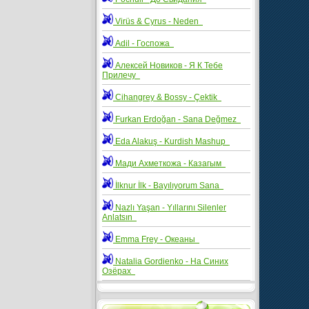
Virüs & Cyrus - Neden
Adil - Госпожа
Алексей Новиков - Я К Тебе
Прилечу
Cihangrey & Bossy - Çektik
Furkan Erdoğan - Sana Değmez
Eda Alakuş - Kurdish Mashup
Мади Ахметкожа - Казагым
İlknur İlk - Bayılıyorum Sana
Nazlı Yaşan - Yıllarını Silenler
Anlatsın
Emma Frey - Океаны
Natalia Gordienko - На Синих
Озёрах