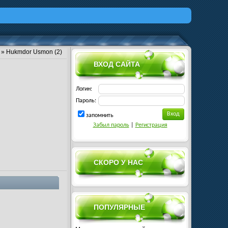
» Hukmdor Usmon (2)
ВХОД САЙТА
Логин:
Пароль:
запомнить
Забыл пароль
|
Регистрация
СКОРО У НАС
ПОПУЛЯРНЫЕ