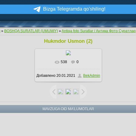
Bizga Telegramda qo'shiling!
м
»
BOSHQA SURATLAR (UMUMIY)
»
Antiqa foto Suratlar / Антика Фото Суратлар
Hukmdor Usmon (2)
538
0
В реальном размере
696x710
Добавлено
20.01.2021
BekAdmin
/ 158.9Kb
MAVZUGA OID MA'LUMOTLAR