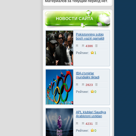
Материалов за текущий период нет.
НОВОСТИ САЙТА
Pokistonning sobiq
bosh vaziri qamaldi
4386
Рейтинг:
1
IBA o‘smirlar
mundialini tikladi
2823
Рейтинг:
0
APL klublari Saudiya
Arabistoni ustidan
FIFAga shikoyat
qilmoqchi
4231
Рейтинг:
0