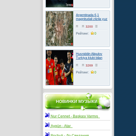
Argentinada 6,1
magnitudali zilzila yuz
berdi
3200
Рейтинг:
0
Husniddin Aliqulov
Turkiya klubi bilan
kelishuvga erishdi
3269
Рейтинг:
0
НОВИНКИ МУЗЫКИ
Nur Cennet - Başkası Varmış
Aygün - Atar
Pochuli - До Свидания