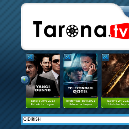
Yangi dunyo 2013
Telefondagi qotil 2021
Taqdir o'yini 202
Uzbekcha Tarjima
Uzbekcha Tarjima
Uzbekcha Tarjim