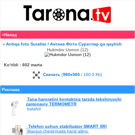
«Назад
»
Antiqa foto Suratlar / Антика Фото Суратлар ga qaytish
Hukmdor Usmon (12)
Ko'rildi : 602 marta
Скачать
(
960x565
/ 160.0 Kb)
Реклама
Tana haroratini kontaktsiz tarzda tekshiruvchi
zamonaviy TERMOMETR
batafsil
Telefon uchun stabilizator SMART XR!
Maxsus chegirmada harid qiling.