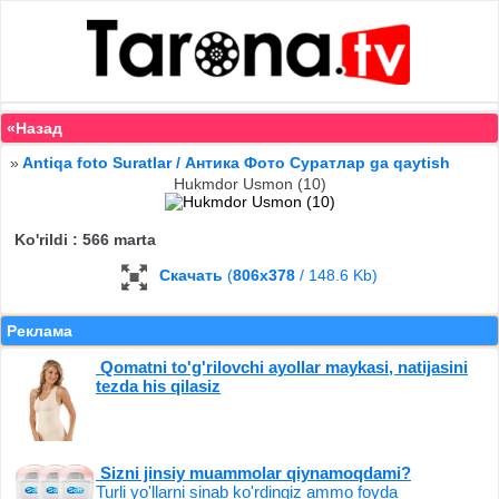
«Назад
»
Antiqa foto Suratlar / Антика Фото Суратлар ga qaytish
Hukmdor Usmon (10)
Ko'rildi : 566 marta
Скачать
(
806x378
/ 148.6 Kb)
Реклама
Qomatni to'g'rilovchi ayollar maykasi, natijasini
tezda his qilasiz
Sizni jinsiy muammolar qiynamoqdami?
Turli yo'llarni sinab ko'rdingiz ammo foyda