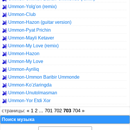
Ummon-Yolg'on (remix)
Ummon-Club
Ummon-Hazon (guitar version)
Ummon-Pyat Prichin
Ummon-Mayli Ketaver
Ummon-My Love (remix)
Ummon-Hazon
Ummon-My Love
Ummon-Ayriliq
Ummon-Ummon Baribir Ummonde
Ummon-Ko'zlaringda
Ummon-Unutolmasman
Ummon-Yor Etdi Xor
страницы:
«
1
2
...
701
702
703
704
»
Поиск музыка