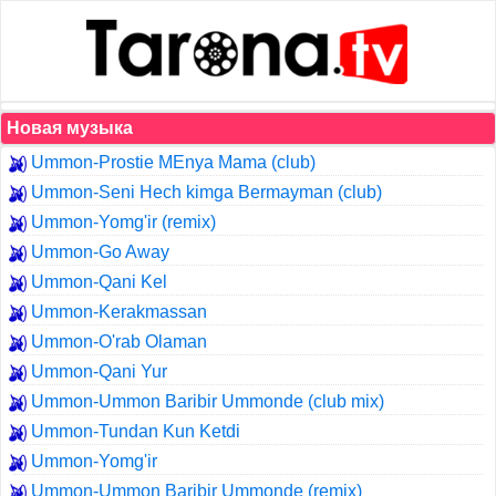
Новая музыка
Ummon-Prostie MEnya Mama (club)
Ummon-Seni Hech kimga Bermayman (club)
Ummon-Yomg'ir (remix)
Ummon-Go Away
Ummon-Qani Kel
Ummon-Kerakmassan
Ummon-O'rab Olaman
Ummon-Qani Yur
Ummon-Ummon Baribir Ummonde (club mix)
Ummon-Tundan Kun Ketdi
Ummon-Yomg'ir
Ummon-Ummon Baribir Ummonde (remix)